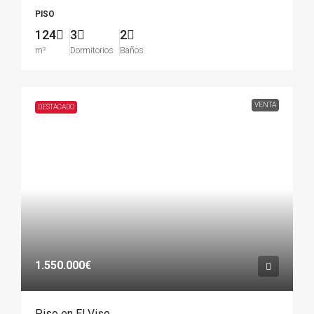
PISO
124
3
2
m²
Dormitorios
Baños
VENTA
DESTACADO
1.550.000€
Piso en El Viso