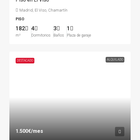
Madrid, El Viso, Chamartín
PISO
182
4
3
1
m²
Dormitorios
Baños
Plaza de garaje
ALQUILADO
DESTACADO
1.500€
/mes