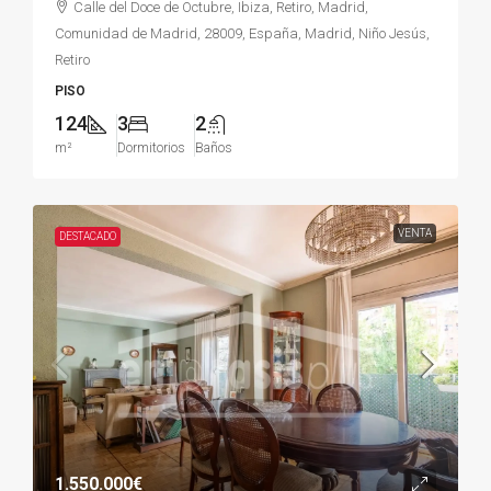
Calle del Doce de Octubre, Ibiza, Retiro, Madrid,
Comunidad de Madrid, 28009, España, Madrid, Niño Jesús,
Retiro
PISO
124
3
2
m²
Dormitorios
Baños
VENTA
DESTACADO
1.550.000€