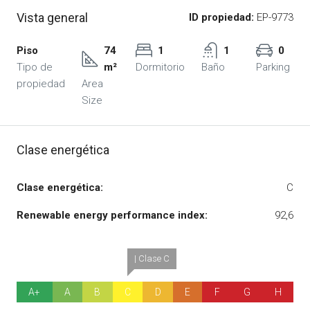
Vista general
ID propiedad:
EP-9773
Piso
74
1
1
0
Tipo de
m²
Dormitorio
Baño
Parking
propiedad
Area
Size
Clase energética
Clase energética:
C
Renewable energy performance index:
92,6
| Clase C
A+
A
B
C
D
E
F
G
H