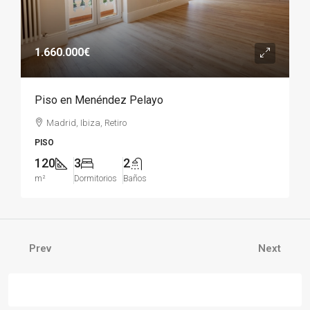
1.660.000€
Piso en Menéndez Pelayo
Madrid, Ibiza, Retiro
PISO
120
3
2
m²
Dormitorios
Baños
Prev
Next