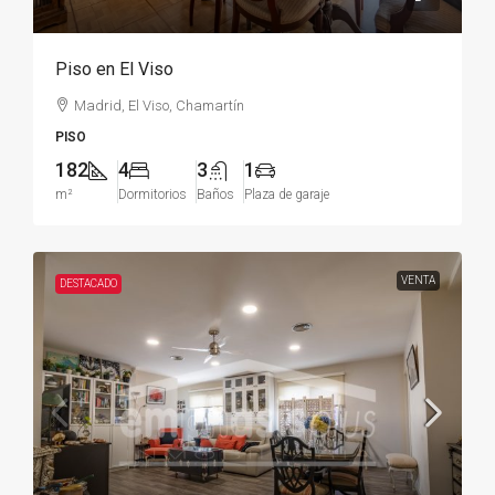
Piso en El Viso
Madrid, El Viso, Chamartín
PISO
182
4
3
1
m²
Dormitorios
Baños
Plaza de garaje
VENTA
DESTACADO