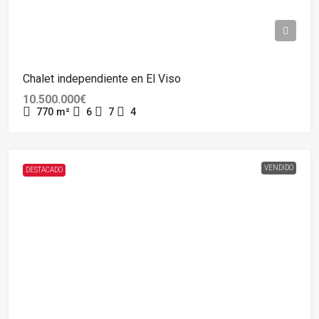
Chalet independiente en El Viso
10.500.000€
770
m²
6
7
4
VENDIDO
DESTACADO