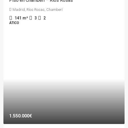
Piso en Chamberí – Ríos Rosas
Madrid, Ríos Rosas, Chamberí
141
m²
3
2
ÁTICO
1.550.000€