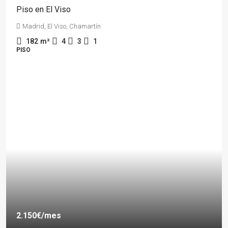
Piso en El Viso
Madrid, El Viso, Chamartín
182
m²
4
3
1
PISO
2.150€
/mes