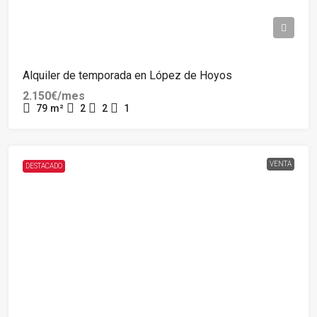
Alquiler de temporada en López de Hoyos
2.150€/mes
79
m²
2
2
1
VENTA
DESTACADO