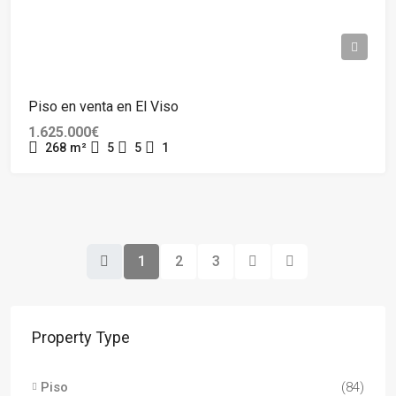
Piso en venta en El Viso
1.625.000€
268
m²
5
5
1
1
2
3
Property Type
Piso
(84)