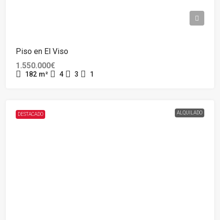
Piso en El Viso
1.550.000€
182
m²
4
3
1
ALQUILADO
DESTACADO