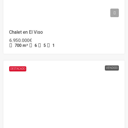
Chalet en El Viso
6.950.000€
700
m²
6
5
1
VENDIDO
DESTACADO