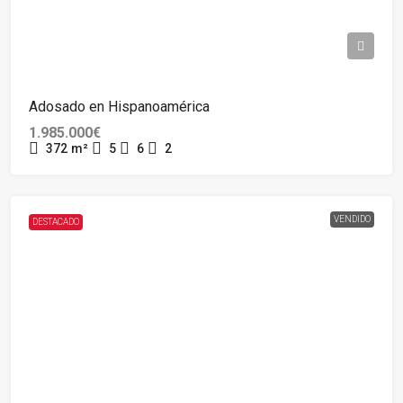
Adosado en Hispanoamérica
1.985.000€
372
m²
5
6
2
VENDIDO
DESTACADO